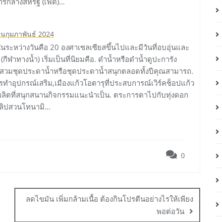
คารกลางสหรัฐ (เฟด)…
ือนกุมภาพันธ์ 2024
ในระหว่างวันคือ 20 องศาเซลเซียสขึ้นไปและมีวันที่อบอุ่นและ
ฬาทางน้ำ) เริ่มเป็นที่นิยมคือ. ดำน้ำหรือดำน้ำดูปะการัง
ารสวมชุดประดาน้ำหรือชุดประดาน้ำสนุกตลอดทั้งปีคุณสามารถ.
รทำอุปกรณ์เสริม,เมืองแก้วโอตารุที่ประสบการณ์เวิร์คช็อปแก้ว
ผลิตที่สนุกสนานกิจกรรมแนะนำเป็น. ตระการตาไปกับทุ่งดอก
วลิปสวนโทนามิ…
0
ลดไขมัน เพิ่มกล้ามเนื้อ ต้องกินโปรตีนอย่างไรให้เพียง
พอต่อวัน