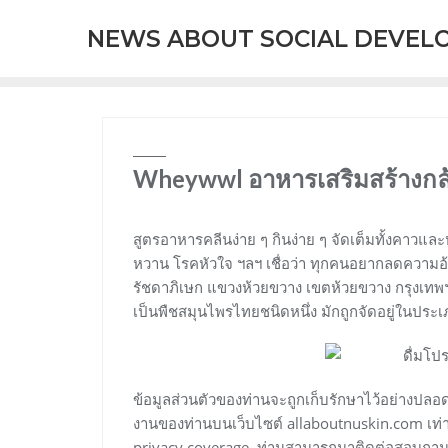
Skip
NEWS ABOUT SOCIAL DEVEL
to
content
Wheywwl อาหารเสริมสร้างกล้า
สูตรอาหารคลีนง่าย ๆ กินง่าย ๆ จัดเต็มทั้งคาวแล
หวาน โรคหัวใจ ฯลฯ เชื่อว่า ทุกคนอยากลดความอ้วน 
รัชดาภิเษก แขวงห้วยขวาง เขตห้วยขวาง กรุงเทพฯ
เป็นพืชสมุนไพรไทยชนิดหนึ่ง มักถูกจัดอยู่ในประเ
ข้อมูลส่วนตัวของท่านจะถูกเก็บรักษาไว้อย่างปลอดภ
งานของท่านบนเว็บไซต์ allaboutnuskin.com เท่าน
privacy coverage. ท่านสามารถมาติดต่อสอบถามด