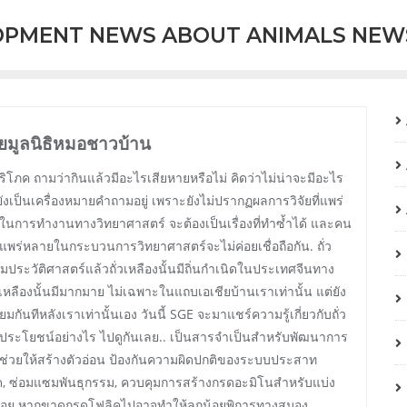
OPMENT NEWS ABOUT ANIMALS NEW
ดยมูลนิธิหมอชาวบ้าน
้บริโภค ถามว่ากินแล้วมีอะไรเสียหายหรือไม่ คิดว่าไม่น่าจะมีอะไร
ังเป็นเครื่องหมายคำถามอยู่ เพราะยังไม่ปรากฏผลการวิจัยที่แพร่
ในการทำงานทางวิทยาศาสตร์ จะต้องเป็นเรื่องที่ทำซ้ำได้ และคน
ันแพร่หลายในกระบวนการวิทยาศาสตร์จะไม่ค่อยเชื่อถือกัน. ถั่ว
ประวัติศาสตร์แล้วถั่วเหลืองนั้นมีถิ่นกำเนิดในประเทศจีนทาง
ลืองนั้นมีมากมาย ไม่เฉพาะในแถบเอเชียบ้านเราเท่านั้น แต่ยัง
กันทีหลังเราเท่านั้นเอง วันนี้ SGE จะมาแชร์ความรู้เกี่ยวกับถั่ว
ประโยชน์อย่างไร ไปดูกันเลย.. เป็นสารจำเป็นสำหรับพัฒนาการ
นช่วยให้สร้างตัวอ่อน ป้องกันความผิดปกติของระบบประสาท
ปิด, ซ่อมแซมพันธุกรรม, ควบคุมการสร้างกรดอะมิโนสำหรับแบ่ง
น้อย หากขาดกรดโฟลิคไปอาจทำให้ลูกน้อยพิการทางสมอง