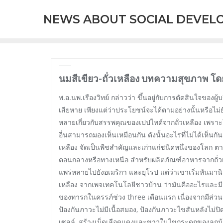
Skip
NEWS ABOUT SOCIAL DEVEL
to
content
นมสีเขียว-ถั่วเหลือง บทความสุขภาพ โ
พ.อ.นพ.เรืองวิทย์ กล่าวว่า ขึ้นอยู่กับการตัดสินใจของผู
เสียหาย เพียงแต่ว่าประโยชน์จะได้ตามอย่างนั้นหรือไม่ย
หลายเกี่ยวกับสรรพคุณของเปปไทด์จากถั่วเหลือง เพราะ
อื่นสามารถมองเห็นเหมือนกัน ดังนั้นอะไรที่ไม่ได้เห็นก
เหลือง จัดเป็นพืชสำคัญและเก่าแก่ชนิดหนึ่งของโลก ตาม
ตอนกลางหรือทางเหนือ สำหรับผลิตภัณฑ์อาหารจากถั่วเห
แพร่หลายไปยังอเมริกา และยุโรป แต่ว่าเขาเริ่มหันมานิยม
เหลือง จากเพจเทคโนโลยีชาวบ้าน ว่ามันคืออะไรและมี
ของทารกในครรภ์ช่วง three เดือนแรก เนื่องจากมีส่ว
ป้องกันภาวะไม่มีเนื้อสมอง, ป้องกันภาวะไขสันหลังไม่
เซลล์, สร้างเม็ดเลือดแดงและขาวในไขกระดูกของลูก