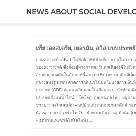
Skip
NEWS ABOUT SOCIAL DEVEL
to
content
เที่ยวออสเตรีย, เยอรมัน, สวิส แบบประห
ปามุคคาเล่ถือเป็น 1 ในที่เที่ยวที่มีชื่อเสียง แปลในภา
ของธรรมชาติ ซึ่งตั้งอยู่ทางภาคตะวันตกเฉียงใต้ในจังห
อังกฤษถูกกดดันในสัปดาห์นี้จากการที่ประธานาธิบดีเอ
กลางสหรัฐ (เฟด) คาดการณ์แนวโน้มนโยบายการเงินที่
ประเทศ (GDP) อ่อนแอเกินคาดในเดือนเม.ย. นำท่านเดินทาง
ยร์ ล่องเรือแม่น้ำไรน์ – โคโลญ ดุสเซนดอร์ฟ – หมู่บ้านก
ชาวประมงโวเลนดัม – หมู่บ้านกังหันลมซานสคันส์ รอตเต
นัสเซา บาเรล์ เฮร์ตโท O… นำท่านเดินทางสู่ มิวนิค (เย
– อุทยานแห่งชาติโดโลไมท์ […]