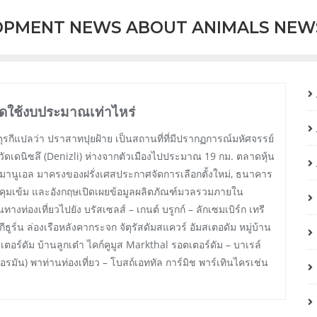
OPMENT NEWS ABOUT ANIMALS NEW
ยัดใช้งบประมาณเท่าไหร่
ษาตุรกีแปลว่า ปราสาทปุยฝ้าย เป็นสถานที่ที่มีปรากฏการณ์มหัศจรรย์
วัดเดนิซลึ (Denizli) ห่างจากตัวเมืองไปประมาณ 19 กม. ตลาดหุ้น
็มมานูเอล มาครงของฝรั่งเศสประกาศจัดการเลือกตั้งใหม่, ธนาคาร
คุมเข้ม และอังกฤษเปิดเผยข้อมูลผลิตภัณฑ์มวลรวมภายใน
ท่องเที่ยวไปยัง บรัสเซลส์ – เกนต์ บรูกก์ – ลักเซมเบิร์ก เทรี
ีธูร์น ล่องเรือหลังคากระจก จัตุรัสดัมสแควร์ อัมสเตอดัม หมู่บ้าน
อร์ดัม บ้านลูกเต๋า ไคก์คูมูส Markthal รอตเตอร์ดัม – บาเรล์
อรมัน) พาท่านท่องเที่ยว – โบสถ์เอททัล การ์มิช พาร์เทินไครเช่น