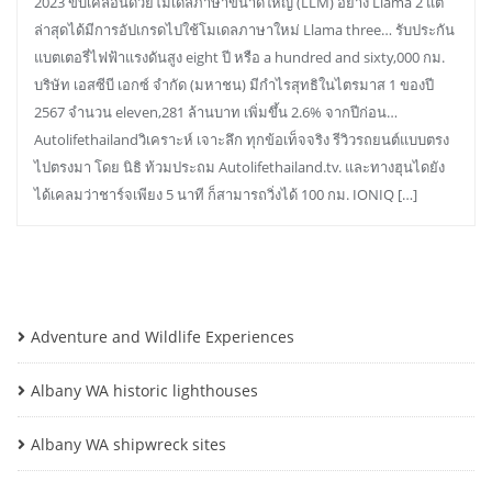
2023 ขับเคลื่อนด้วยโมเดลภาษาขนาดใหญ่ (LLM) อย่าง Llama 2 แต่
ล่าสุดได้มีการอัปเกรดไปใช้โมเดลภาษาใหม่ Llama three… รับประกัน
แบตเตอรี่ไฟฟ้าแรงดันสูง eight ปี หรือ a hundred and sixty,000 กม.
บริษัท เอสซีบี เอกซ์ จำกัด (มหาชน) มีกำไรสุทธิในไตรมาส 1 ของปี
2567 จำนวน eleven,281 ล้านบาท เพิ่มขึ้น 2.6% จากปีก่อน…
Autolifethailandวิเคราะห์ เจาะลึก ทุกข้อเท็จจริง รีวิวรถยนต์แบบตรง
ไปตรงมา โดย นิธิ ท้วมประถม Autolifethailand.tv. และทางฮุนไดยัง
ได้เคลมว่าชาร์จเพียง 5 นาที ก็สามารถวิ่งได้ 100 กม. IONIQ […]
Adventure and Wildlife Experiences
Albany WA historic lighthouses
Albany WA shipwreck sites