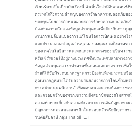
เรียนรู้มากขึ้นเกี่ยวกับเรื่องนี้ ฉันมั่นใจว่ามีอินสแตนซ
ตระหนักถึงความสำคัญของการรักษาความปลอดภัยของข้อ
ของคุณโดยการกำหนดมาตรการรักษาความปลอดภัยสำห
ป้องกันความลับของข้อมูลส่วนบุคคลเพื่อป้องกันการสูญ
งานการเปลี่ยนแปลงการแก้ไขหรือการเปิดเผย อย่างไรก
และประมวลผลข้อมูลส่วนบุคคลของคุณรวมถึงมาตร
ของเทคโนโลยีสารสนเทศและแนวทางของ บริษัท เราอาจ
หรือเซิร์ฟเวอร์ที่อยู่ต่างประเทศซึ่งประเทศปลายทางอา
ข้อมูลส่วนบุคคล เราทำตามขั้นตอนและมาตรการเพื่อให
ฝ่ายที่ได้รับมีระดับมาตรฐานการป้องกันที่เหมาะสมหร
คุณหากกฎหมายได้รับความยินยอมจากการโอนข้ามพรมแด
การสนับสนุนพนักงาน” เพื่อตอบสนองความต้องการของพ
และครอบครัวของพวกเขารวมถึงสมาชิกของสโมสรพนักงาน
ความท้าทายเกี่ยวกับความกังวลทางการเงินปัญหาทา
ปัญหาการสมรสของสมาชิกในครอบครัวหรือปัญหาการดูแลเด
วันต่อสัปดาห์ กลุ่ม Thaioil […]