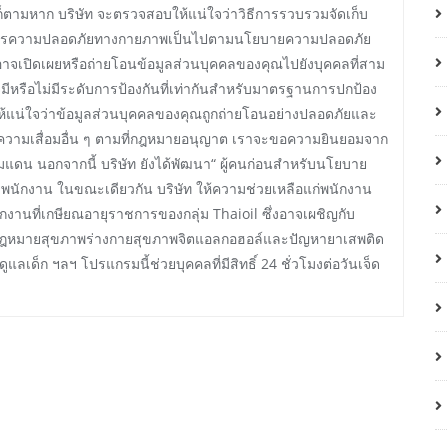
็ตามหาก บริษัท จะตรวจสอบให้แน่ใจว่าวิธีการรวบรวมจัดเก็บ
การความปลอดภัยทางกายภาพเป็นไปตามนโยบายความปลอดภัย
เปิดเผยหรือถ่ายโอนข้อมูลส่วนบุคคลของคุณไปยังบุคคลที่สาม
จมีหรือไม่มีระดับการป้องกันที่เท่ากันสำหรับมาตรฐานการปกป้อง
้แน่ใจว่าข้อมูลส่วนบุคคลของคุณถูกถ่ายโอนอย่างปลอดภัยและ
ือความเสื่อมอื่น ๆ ตามที่กฎหมายอนุญาต เราจะขอความยินยอมจาก
น นอกจากนี้ บริษัท ยังได้พัฒนา“ ผู้คนก่อนสำหรับนโยบาย
นักงาน ในขณะเดียวกัน บริษัท ให้ความช่วยเหลือแก่พนักงาน
ที่เกษียณอายุราชการของกลุ่ม Thaioil ซึ่งอาจเผชิญกับ
งกฎหมายสุขภาพร่างกายสุขภาพจิตแอลกอฮอล์และปัญหายาเสพติด
็ก ฯลฯ โปรแกรมนี้ช่วยบุคคลที่มีสิทธิ์ 24 ชั่วโมงต่อวันเจ็ด