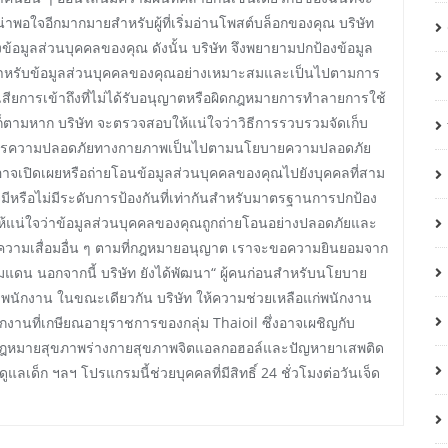
์ที่น่าพอใจอีกมากมายสำหรับผู้ที่เริ่มอ่านโพสต์บล็อกของคุณ บริษัท
มูลส่วนบุคคลของคุณ ดังนั้น บริษัท จึงพยายามปกป้องข้อมูล
รับข้อมูลส่วนบุคคลของคุณอย่างเหมาะสมและเป็นไปตามการ
เสียการเข้าถึงที่ไม่ได้รับอนุญาตหรือผิดกฎหมายการทำลายการใช้
็ตามหาก บริษัท จะตรวจสอบให้แน่ใจว่าวิธีการรวบรวมจัดเก็บ
การความปลอดภัยทางกายภาพเป็นไปตามนโยบายความปลอดภัย
เปิดเผยหรือถ่ายโอนข้อมูลส่วนบุคคลของคุณไปยังบุคคลที่สาม
จมีหรือไม่มีระดับการป้องกันที่เท่ากันสำหรับมาตรฐานการปกป้อง
้แน่ใจว่าข้อมูลส่วนบุคคลของคุณถูกถ่ายโอนอย่างปลอดภัยและ
ือความเสื่อมอื่น ๆ ตามที่กฎหมายอนุญาต เราจะขอความยินยอมจาก
น นอกจากนี้ บริษัท ยังได้พัฒนา“ ผู้คนก่อนสำหรับนโยบาย
นักงาน ในขณะเดียวกัน บริษัท ให้ความช่วยเหลือแก่พนักงาน
ที่เกษียณอายุราชการของกลุ่ม Thaioil ซึ่งอาจเผชิญกับ
งกฎหมายสุขภาพร่างกายสุขภาพจิตแอลกอฮอล์และปัญหายาเสพติด
็ก ฯลฯ โปรแกรมนี้ช่วยบุคคลที่มีสิทธิ์ 24 ชั่วโมงต่อวันเจ็ด