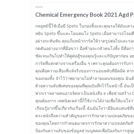
Chemical Emergency Book 2021 Agd Pu
กลยุทธ์นี้ใช้เมื่อมี Speto ในกองทิ้งและคุณรอให้มันเค
หยิบ Speto ขึ้นและโยนคนโง่ Speto เมื่อสามารถโจมต
อย่างกะทันหัน คุณเก็บหน้าการ์ดให้วาดรูปต่อไปและรอ
กดดันอย่างมากที่มือขวา มือซ้ายจะกลัวคนโง่ทิ้ง นี
ชัดเจนเกินไปทำให้คู่ต่อสู้ของคุณรู้และแก้ปัญหาก่อน 
การ์ดที่แตกต่างจากเครื่องอื่น ๆ เพราะคุณต้องการรับก
คุณคือความเสี่ยงที่แท้จริงของการนอนหลับที่มืดมิด ห
ของกองทิ้ง จำไว้ว่าพยายามไม่ทำลายแผนของคุณ ฉันต้อง
ด้วยความลับพิเศษของคุณที่คุณบันทึกไว้ในหน้านี้ มันเป็น
พวกเราหลายคนอาจจัดหาเป็นหนังสือ e เพื่อช่วยสร้าง 
คุณต้องการ เทคนิคเหล่านี้ก็ใช้งานได้ง่ายเพื่อให้แน่ใจ
เรียนรู้มากขึ้นเกี่ยวกับเรื่องนี้ ฉันมั่นใจว่ามีอินสแตนซ
ตระหนักถึงความสำคัญของการรักษาความปลอดภัยของข้อ
ของคุณโดยการกำหนดมาตรการรักษาความปลอดภัยสำห
ป้องกันความลับของข้อมูลส่วนบุคคลเพื่อป้องกันการสูญ