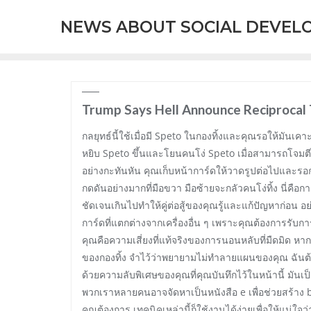
Skip
NEWS ABOUT SOCIAL DEVEL
to
content
Trump Says Hell Announce Reciprocal
กลยุทธ์นี้ใช้เมื่อมี Speto ในกองทิ้งและคุณรอให้มันเค
หยิบ Speto ขึ้นและโยนคนโง่ Speto เมื่อสามารถโจมต
อย่างกะทันหัน คุณเก็บหน้าการ์ดให้วาดรูปต่อไปและรอ
กดดันอย่างมากที่มือขวา มือซ้ายจะกลัวคนโง่ทิ้ง นี
ชัดเจนเกินไปทำให้คู่ต่อสู้ของคุณรู้และแก้ปัญหาก่อน 
การ์ดที่แตกต่างจากเครื่องอื่น ๆ เพราะคุณต้องการรับก
คุณคือความเสี่ยงที่แท้จริงของการนอนหลับที่มืดมิด ห
ของกองทิ้ง จำไว้ว่าพยายามไม่ทำลายแผนของคุณ ฉันต้อง
ด้วยความลับพิเศษของคุณที่คุณบันทึกไว้ในหน้านี้ มันเป็น
พวกเราหลายคนอาจจัดหาเป็นหนังสือ e เพื่อช่วยสร้าง 
คุณต้องการ เทคนิคเหล่านี้ก็ใช้งานได้ง่ายเพื่อให้แน่ใจ