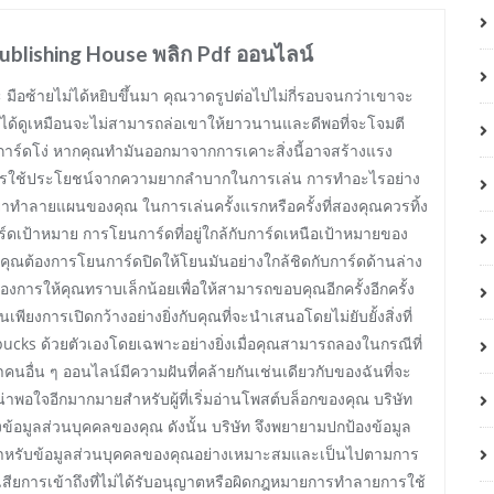
blishing House พลิก Pdf ออนไลน์
าะ มือซ้ายไม่ได้หยิบขึ้นมา คุณวาดรูปต่อไปไม่กี่รอบจนกว่าเขาจะ
ีได้ดูเหมือนจะไม่สามารถล่อเขาให้ยาวนานและดีพอที่จะโจมตี
การ์ดโง่ หากคุณทำมันออกมาจากการเคาะสิ่งนี้อาจสร้างแรง
่คือการใช้ประโยชน์จากความยากลำบากในการเล่น การทำอะไรอย่าง
อย่าทำลายแผนของคุณ ในการเล่นครั้งแรกหรือครั้งที่สองคุณควรทิ้ง
าร์ดเป้าหมาย การโยนการ์ดที่อยู่ใกล้กับการ์ดเหนือเป้าหมายของ
ากคุณต้องการโยนการ์ดปิดให้โยนมันอย่างใกล้ชิดกับการ์ดด้านล่าง
การให้คุณทราบเล็กน้อยเพื่อให้สามารถขอบคุณอีกครั้งอีกครั้ง
เพียงการเปิดกว้างอย่างยิ่งกับคุณที่จะนำเสนอโดยไม่ยับยั้งสิ่งที่
bucks ด้วยตัวเองโดยเฉพาะอย่างยิ่งเมื่อคุณสามารถลองในกรณีที่
ว่าคนอื่น ๆ ออนไลน์มีความฝันที่คล้ายกันเช่นเดียวกับของฉันที่จะ
์ที่น่าพอใจอีกมากมายสำหรับผู้ที่เริ่มอ่านโพสต์บล็อกของคุณ บริษัท
มูลส่วนบุคคลของคุณ ดังนั้น บริษัท จึงพยายามปกป้องข้อมูล
รับข้อมูลส่วนบุคคลของคุณอย่างเหมาะสมและเป็นไปตามการ
เสียการเข้าถึงที่ไม่ได้รับอนุญาตหรือผิดกฎหมายการทำลายการใช้