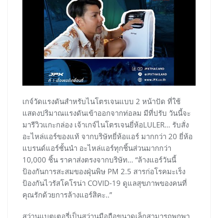
เกจ์วัดแรงดันสำหรับไนโตรเจนแบบ 2 หน้าปัด ที่ใช้
แสดงปริมาณแรงดันเข้าออกจากท่อลม มีที่ปรับ วันนี้จะ
มารีวิวแกะกล่อง เจ้าเกจ์ไนโตรเจนยี่ห้อLULER… รับสั่ง
อะไหล่แอร์ของแท้ จากบริษัทยี่ห้อแอร์ มากกว่า 20 ยี่ห้อ
แบรนด์แอร์ชั้นนำ อะไหล่แอร์ทุกชิ้นส่วนมากกว่า
10,000 ชิ้น ราคาส่งตรงจากบริษัท… “ล้างแอร์วันนี้
ป้องกันการสะสมของฝุ่นพิษ PM 2.5 สารก่อโรคมะเร็ง
ป้องกันไวรัสโคโรน่า COVID-19 ดูแลสุขภาพของคนที่
คุณรักด้วยการล้างแอร์สิคะ..”
สว่านแบตเตอรี่เป็นสว่านมือถือขนาดเล็กสามารถพกพา