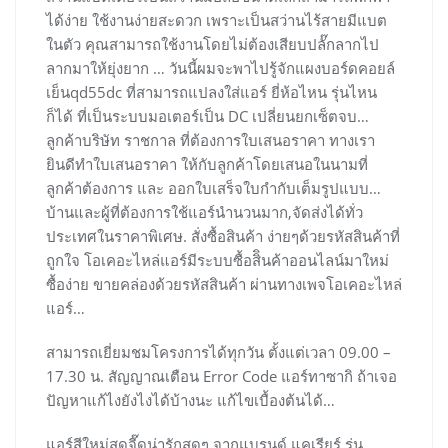
ได้ง่าย ใช้งานง่ายสะดวก เพราะเป็นสว่านไร้สายมีแบต
ในตัว คุณสามารถใช้งานโดยไม่ต้องเสียบปลั๊กลากไป
ลากมาให้ยุ่งยาก … วันนี้ผมจะพาไปรู้จักแผงบอร์ดคอยล์
เย็นqd55dc ที่สามารถแปลงใส่แอร์ ยี่ห้อไหน รุ่นไหน
ก็ได้ ที่เป็นระบบมอเตอร์เป็น DC เปลี่ยนยกเซ็ตจบ…
ลูกค้าบริษัท ราชกาล ที่ต้องการใบเสนอราคา ทางเรา
ยินดีทำใบเสนอราคา ให้กับลูกค้าโดยเสนอในนามที่
ลูกค้าต้องการ และ ออกใบเสร็จใบกำกับเต็มรูปแบบ…
บ้านและผู้ที่ต้องการใช้แอร์นำนวนมาก,จัดส่งได้ทั่ว
ประเทศในราคาพิเศษ. สั่งซื้อสินค้า ง่ายๆด้วยรหัสสินค้าที่
ถูกใจ โอเคอะไหล่แอร์มีระบบซื้อสิินค้าออนไลน์มาใหม่
ซื้อง่าย ขายคล่องด้วยรหัสสินค้า ผ่านทางเพจโอเคอะไหล่
แอร์…
สามารถเยี่ยมชมโครงการได้ทุกวัน ตั้งแต่เวลา 09.00 –
17.30 น. สัญญาณเตือน Error Code แอร์ทาซากิ ถ้าเจอ
ปัญหาแก้ไงยังไงได้บ้างนะ แก้ไขเบื้องต้นได้…
แอร์สีใหม่สุดจี๊ดน่ารักสุดๆ จากแบรนด์ แคเรียร์ รุ่น