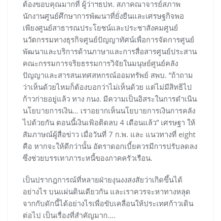
ต้องขอบคุณมากที่ ผู้ว่าฯธปท. สภาคณาจารย์สภาพ
นักงานศูนย์ศึกษาการพัฒนาที่ยั่งยืนและเศรษฐกิจพอ
เพียงศูนย์สาธารณประโยชน์และประชาสังคมศูนย์
นวัตกรรมทางธุรกิจศูนย์ปัญญาทัศน์เพื่อการจัดการศูนย์
พัฒนาและบริการด้านภาษาและการสื่อสารศูนย์ประสาน
คณะกรรมการจริยธรรมการวิจัยในมนุษย์ศูนย์คลัง
ปัญญาและสารสนเทศสหกรณ์ออมทรัพย์ สพบ. “ถ้าถาม
ว่าเห็นด้วยไหมก็ต้องบอกว่าไม่เห็นด้วย แต่ไม่มีสิทธิไป
ก้าวก่ายอยู่แล้ว ทาง กนง. มีความเป็นอิสระในการดำเนิน
นโยบายการเงิน… เราอยากเห็นนโยบายการเงินการคลัง
ไปด้วยกัน ตอนนี้เงินเฟ้อติดลบ 4 เดือนแล้ว” เศรษฐา ให้
สัมภาษณ์ผู้สื่อข่าว เมื่อวันที่ 7 ก.พ. และ แนวทางที่ eight
คือ หากจะให้ดีกว่านั้น อัตราดอกเบี้ยควรมีการปรับลดลง
ซึ่งช่วยบรรเทาภาระหนี้ของภาคครัวเรือน.
เป็นปรากฎการณ์ที่หลายฝ่ายงุนงงสงสัยว่าเกิดขึ้นได้
อย่างไร บนแผ่นดินเดียวกัน และเราควรจะหาทางหลุด
จากกับดักนี้ได้อย่างไรเพื่อขับเคลื่อนให้ประเทศก้าวเดิน
ต่อไป เป็นเรื่องที่สำคัญมาก….