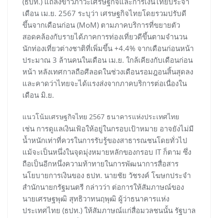
(ธปท.) แถลงข่าวภาวะเศรษฐกิจและการเงินไทยประจำ
เดือน เม.ย. 2567 ระบุว่า เศรษฐกิจไทยโดยรวมปรับดี
ขึ้นจากเดือนก่อน (MoM) ตามภาคบริการที่ขยายตัว
สอดคล้องกับรายได้ภาคการท่องเที่ยวดีขึ้นตามจำนวน
นักท่องเที่ยวต่างชาติที่เพิ่มขึ้น +4.4% จากเดือนก่อนหน้า
ประมาณ 3 ล้านคนในเดือน เม.ย. ใกล้เคียงกับเดือนก่อน
หน้า หลังเทศกาลถือศีลอดในช่วงเดือนรอมฎอนสิ้นสุดลง
และคาดว่าไทยจะได้แรงส่งจากภาคบริการต่อเนื่องใน
เดือน มิ.ย.
แนวโน้มเศรษฐกิจไทย 2567 ธนาคารแห่งประเทศไทย
เช่น การดูแลเงินเฟ้อให้อยู่ในกรอบเป้าหมาย อาจยังไม่มี
น้ำหนักเท่าที่ควรในการรับรู้ของสาธารณชนโดยทั่วไป
แม้จะเป็นหนึ่งในจุดมุ่งหมายหลักของกรอบ IT ก็ตาม ซึ่ง
ถือเป็นอีกหนึ่งความท้าทายในการพัฒนาการสื่อสาร
นโยบายการเงินของ ธปท. นายชัย วัชรงค์ โฆษกประจำ
สำนักนายกรัฐมนตรี กล่าวว่า ต่อการให้สัมภาษณ์ของ
นายเศรษฐพุฒิ สุทธิวาทนฤพุฒิ ผู้ว่าธนาคารแห่ง
ประเทศไทย (ธปท.) ให้สัมภาษณ์แก่สื่อมวลชนนั้น รัฐบาล