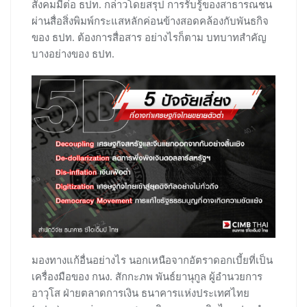
สังคมมีต่อ ธปท. กล่าวโดยสรุป การรับรู้ของสาธารณชน
ผ่านสื่อสิ่งพิมพ์กระแสหลักค่อนข้างสอดคล้องกับพันธกิจ
ของ ธปท. ต้องการสื่อสาร อย่างไรก็ตาม บทบาทสำคัญ
บางอย่างของ ธปท.
มองทางแก้อื่นอย่างไร นอกเหนือจากอัตราดอกเบี้ยที่เป็น
เครื่องมือของ กนง. สักกะภพ พันธ์ยานุกูล ผู้อำนวยการ
อาวุโส ฝ่ายตลาดการเงิน ธนาคารแห่งประเทศไทย