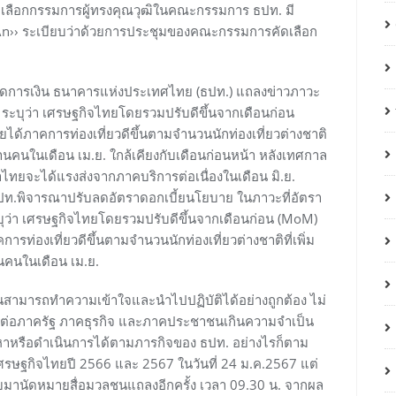
เลือกกรรมการผู้ทรงคุณวุฒิในคณะกรรมการ ธปท. มี
\r\n›› ระเบียบว่าด้วยการประชุมของคณะกรรมการคัดเลือก
ตลาดการเงิน ธนาคารแห่งประเทศไทย (ธปท.) แถลงข่าวภาวะ
ระบุว่า เศรษฐกิจไทยโดยรวมปรับดีขึ้นจากเดือนก่อน
ด้ภาคการท่องเที่ยวดีขึ้นตามจำนวนนักท่องเที่ยวต่างชาติ
้านคนในเดือน เม.ย. ใกล้เคียงกับเดือนก่อนหน้า หลังเทศกาล
ไทยจะได้แรงส่งจากภาคบริการต่อเนื่องในเดือน มิ.ย.
้ ธปท.พิจารณาปรับลดอัตราดอกเบี้ยนโยบาย ในภาวะที่อัตรา
ระบุว่า เศรษฐกิจไทยโดยรวมปรับดีขึ้นจากเดือนก่อน (MoM)
ท่องเที่ยวดีขึ้นตามจำนวนนักท่องเที่ยวต่างชาติที่เพิ่ม
นคนในเดือน เม.ย.
สามารถทำความเข้าใจและนำไปปฏิบัติได้อย่างถูกต้อง ไม่
ทั้งต่อภาครัฐ ภาคธุรกิจ และภาคประชาชนเกินความจำเป็น
หาหรือดำเนินการได้ตามภารกิจของ ธปท. อย่างไรก็ตาม
ฐกิจไทยปี 2566 และ 2567 ในวันที่ 24 ม.ค.2567 แต่
ลับมานัดหมายสื่อมวลชนแถลงอีกครั้ง เวลา 09.30 น. จากผล