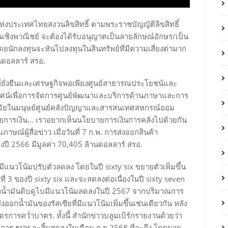
ประเทศไทยสงวนลิขสิทธิ์ ตามพระราชบัญญัติลิขสิทธิ์
ิงพาณิชย์ จะต้องได้รับอนุญาตเป็นลายลักษณ์อักษร/เป็น
นักลงทุนจะหันไปลงทุนในสินทรัพย์ที่มีความเสี่ยงต่ามาก
ินดอลลาร์ สรอ.
ยั่งยืนและเศรษฐกิจพอเพียงศูนย์สาธารณประโยชน์และ
ัศน์เพื่อการจัดการศูนย์พัฒนาและบริการด้านภาษาและการ
จัยในมนุษย์ศูนย์คลังปัญญาและสารสนเทศสหกรณ์ออม
ายการเงิน… เราอยากเห็นนโยบายการเงินการคลังไปด้วยกัน
าษณ์ผู้สื่อข่าว เมื่อวันที่ 7 ก.พ. การส่งออกสินค้า
ปี 2566 มีมูลค่า 70,405 ล้านดอลลาร์ สรอ.
ะมีแนวโน้มปรับตัวลดลง โดยในปี sixty six ขยายตัวเพิ่มขึ้น
่ 3 ของปี sixty six และจะลดลงต่อเนื่องในปี sixty seven
าคาน้ำมันดิบดูไบมีแนวโน้มลดลงในปี 2567 จากปริมาณการ
งออกน้ำมันของรัสเซียที่มีแนวโน้มเพิ่มขึ้นเช่นเดียวกัน หลัง
การคว่ำบาตร. ทั้งนี้ สำนักข่าวบลูมเบิร์กรายงานด้วยว่า
าร ธปท.จะสิ้นสุดลงในเดือน ก.ย.2568 ที่จะถึง โดยนาย