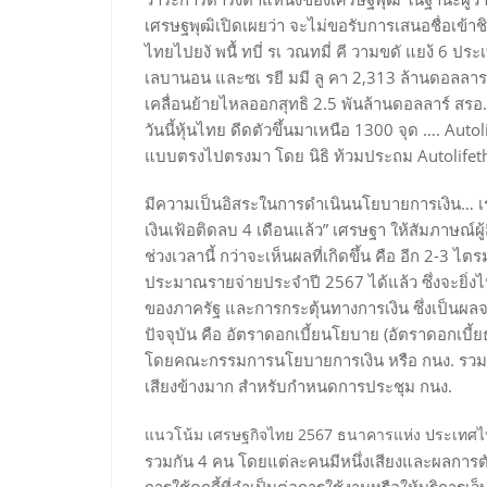
เศรษฐพุฒิเปิดเผยว่า จะไม่ขอรับการเสนอชื่อเข้าช
ไทยไปยงั พนื้ ทบี่ รเ วณทมี่ คี วามขดั แยง้ 6 ป
เลบานอน และซเ รยี มมี ลู คา 2,313 ล้านดอลลาร 
เคลื่อนย้ายไหลออกสุทธิ 2.5 พันล้านดอลลาร์ สรอ. 
วันนี้หุ้นไทย ดีดตัวขึ้นมาเหนือ 1300 จุด …. Autol
แบบตรงไปตรงมา โดย นิธิ ท้วมประถม Autolifeth
มีความเป็นอิสระในการดำเนินนโยบายการเงิน… เ
เงินเฟ้อติดลบ 4 เดือนแล้ว” เศรษฐา ให้สัมภาษณ์ผู้
ช่วงเวลานี้ กว่าจะเห็นผลที่เกิดขึ้น คือ อีก 2-3 ไ
ประมาณรายจ่ายประจำปี 2567 ได้แล้ว ซึ่งจะยิ่งไ
ของภาครัฐ และการกระตุ้นทางการเงิน ซึ่งเป็นผล
ปัจจุบัน คือ อัตราดอกเบี้ยนโยบาย (อัตราดอกเบี้
โดยคณะกรรมการนโยบายการเงิน หรือ กนง. รวมกัน
เสียงข้างมาก สำหรับกำหนดการประชุม กนง.
แนวโน้ม เศรษฐกิจไทย 2567 ธนาคารแห่ง ประเทศ
รวมกัน 4 คน โดยแต่ละคนมีหนึ่งเสียงและผลการตั