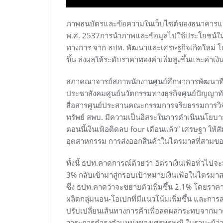
ภาพธนบัตรและข้อความในเว็บไซต์ของธนาคารแห่ง
พ.ศ. 2537การนำภาพและข้อมูลไปใช้ประโยชน์ในเช
ทางการ จาก ธปท. พัฒนาและเศรษฐกิจเกิดใหม่ โดย
ขึ้น ส่งผลให้ระดับราคาทองค่าเพิ่มสูงขึ้นและค่าเง
สภาคณาจารย์สภาพนักงานศูนย์ศึกษาการพัฒนาที่
ประชาสังคมศูนย์นวัตกรรมทางธุรกิจศูนย์ปัญญาท
สื่อสารศูนย์ประสานคณะกรรมการจริยธรรมการวิ
ทรัพย์ สพบ. มีความเป็นอิสระในการดำเนินนโยบ
ตอนนี้เงินเฟ้อติดลบ four เดือนแล้ว” เศรษฐา ให้สัมภ
อุตสาหกรรม การส่งออกสินค้าในไตรมาสที่สามของ
ทั้งนี้ ธปท.คาดการณ์ด้วยว่า อัตราเงินเฟ้อทั่วไปจ
3% กลับเข้ามาสู่กรอบเป้าหมายเงินเฟ้อในไตรมาสที
ซึ่ง ธปท.คาดว่าจะขยายตัวเพิ่มขึ้น 2.1% โดยร
ผลิตกลุ่มนอน-โอเปกที่มีแนวโน้มเพิ่มขึ้น และการส่
ปรับเปลี่ยนเส้นทางการค้าเพื่อลดผลกระทบจากมาตร
วาระการดำรงตำแหน่งของเศรษฐพุฒิ ในฐานะผู้ว่าก