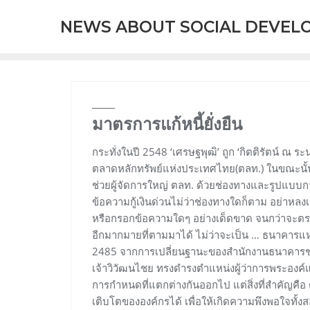
Skip
NEWS ABOUT SOCIAL DEVEL
to
content
มาตรการแก้หนี้ยั่งยืน
กระทั่งในปี 2548 ‘เศรษฐพุฒิ’ ถูก ‘กิตติรัตน์ ณ 
ตลาดหลักทรัพย์แห่งประเทศไทย(ตลท.) ในขณะนั้น ด
ช่วยผู้จัดการใหญ่ ตลท. ด้วยช่องทางและรูปแบบ
ข้อความกู้เงินด่วนไม่ว่าช่องทางใดก็ตาม อย่าหลงเ
หรือกรอกข้อความใดๆ อย่างเด็ดขาด จนกว่าจะต
อีกมากมายที่ตามมาได้ ไม่ว่าจะเป็น … ธนาคารแห่
2485 จากการเปลี่ยนฐานะของสำนักงานธนาคารชา
เจ้าวิวัฒนไชย ทรงดำรงตำแหน่งผู้ว่าการพระองค
การกำหนดที่แตกต่างกันออกไป แต่สิ่งที่สำคัญคื
เติบโตขององค์กรได้ เพื่อให้เกิดความพึงพอใจทั้ง