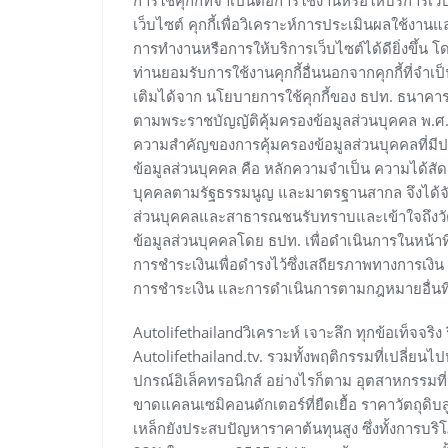
การใช้คุกกี้ที่จำเป็นต่อการใช้งานหรือให้บริการเว็บไ
เว็บไซต์ คุกกี้เพื่อวิเคราะห์การประเมินผลใช้งา
การทำงานหรือการให้บริการเว็บไซต์ได้ดียิ่งขึ้น 
ท่านยอมรับการใช้งานคุกกี้อื่นนอกจากคุกกี้ที่จำเป็
เติมได้จาก นโยบายการใช้คุกกี้ของ ธปท. ธนาคา
ตามพระราชบัญญัติคุ้มครองข้อมูลส่วนบุคคล พ.ศ. 
ความสำคัญของการคุ้มครองข้อมูลส่วนบุคคลที่มี
ข้อมูลส่วนบุคคล คือ หลักความจำเป็น ความได้สัด
บุคคลตามรัฐธรรมนูญ และมาตรฐานสากล จึงได้จัด
ส่วนบุคคลและสาธารณชนรับทราบและเข้าใจถึงว
ข้อมูลส่วนบุคคลโดย ธปท. เพื่อดำเนินการในหน
การชำระเงินเพื่อดำรงไว้ซึ่งเสถียรภาพทางการเ
การชำระเงิน และการดำเนินการตามกฎหมายอื่นที
Autolifethailandวิเคราะห์ เจาะลึก ทุกข้อเท็จจร
Autolifethailand.tv. รวมทั้งพฤติกรรมที่เปลี่ยนไ
ปกรณ์อิเล็คทรอนิกส์ อย่างไรก็ตาม อุตสาหกรรมท
ขาดแคลนเซมิคอนดักเตอร์ที่ยืดเยื้อ ราคาวัตถุด
เหล็กยังประสบปัญหาราคาต้นทุนสูง ซึ่งทั้งการบร