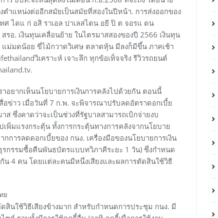
ิงตำแหน่งต่ออีกสมัยเป็นสมัยที่สองในปีหน้า. การส่งออกของ
ระเทศ ไดแ ก่ อสิ ราเอล ปาเลสไตน อยี ปิ ต จอรแ ดน
สรอ. เงินทุนเคลื่อนย้าย ในไตรมาสสองของปี 2566 เงินทุน
แม่มดน้อย ขี่ไม้กวาดวิเศษ ตลาดหุ้น มีลงก็มีขึ้น ภาคเช้า
ifethailandวิเคราะห์ เจาะลึก ทุกข้อเท็จจริง รีวิวรถยนต์
ailand.tv.
ราอยากเห็นนโยบายการเงินการคลังไปด้วยกัน ตอนนี้
สื่อข่าว เมื่อวันที่ 7 ก.พ. จะพิจารณาปรับลดอัตราดอกเบี้ย
ตรมาส ซึ่งคาดว่าจะเป็นช่วงที่รัฐบาลสามารถเบิกจ่ายงบ
ปเพิ่มแรงกระตุ้น ทั้งการกระตุ้นทางการคลังจากนโยบาย
จากการลดดอกเบี้ยของ กนง. เครื่องมือของนโยบายการเงิน
ยธุรกรรมซื้อคืนพันธบัตรแบบทวิภาคีระยะ 1 วัน) ซึ่งกำหนด
 4 คน โดยแต่ละคนมีหนึ่งเสียงและผลการตัดสินใช้วิธี
ไทย
ดสินใช้วิธีเสียงข้างมาก สำหรับกำหนดการประชุม กนง. มี