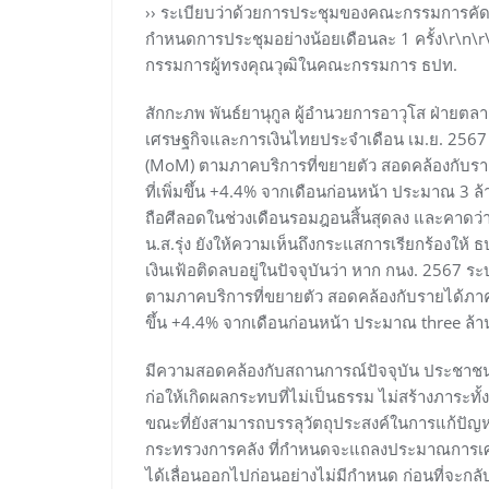
›› ระเบียบว่าด้วยการประชุมของคณะกรรมการคัด
กำหนดการประชุมอย่างน้อยเดือนละ 1 ครั้ง​\r\n
กรรมการผู้ทรงคุณวุฒิในคณะกรรมการ ธปท.
สักกะภพ พันธ์ยานุกูล ผู้อำนวยการอาวุโส ฝ่าย
เศรษฐกิจและการเงินไทยประจำเดือน เม.ย. 2567 
(MoM) ตามภาคบริการที่ขยายตัว สอดคล้องกับรายไ
ที่เพิ่มขึ้น +4.4% จากเดือนก่อนหน้า ประมาณ 3 ล
ถือศีลอดในช่วงเดือนรอมฎอนสิ้นสุดลง และคาดว่า
น.ส.รุ่ง ยังให้ความเห็นถึงกระแสการเรียกร้องให
เงินเฟ้อติดลบอยู่ในปัจจุบันว่า หาก กนง. 2567 
ตามภาคบริการที่ขยายตัว สอดคล้องกับรายได้ภาคการ
ขึ้น +4.4% จากเดือนก่อนหน้า ประมาณ three ล้า
มีความสอดคล้องกับสถานการณ์ปัจจุบัน ประชาชน
ก่อให้เกิดผลกระทบที่ไม่เป็นธรรม ไม่สร้างภาระ
ขณะที่ยังสามารถบรรลุวัตถุประสงค์ในการแก้ปัญ
กระทรวงการคลัง ที่กำหนดจะแถลงประมาณการเศรษ
ได้เลื่อนออกไปก่อนอย่างไม่มีกำหนด ก่อนที่จะก