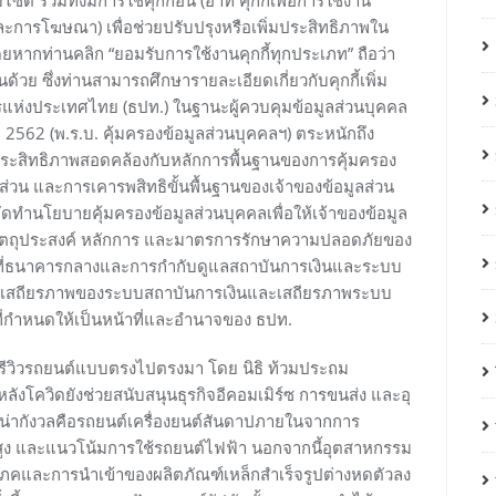
ซต์ รวมทั้งมีการใช้คุกกี้อื่น (อาทิ คุกกี้เพื่อการใช้งาน
นและการโฆษณา) เพื่อช่วยปรับปรุงหรือเพิ่มประสิทธิภาพใน
โดยหากท่านคลิก “ยอมรับการใช้งานคุกกี้ทุกประเภท” ถือว่า
นด้วย ซึ่งท่านสามารถศึกษารายละเอียดเกี่ยวกับคุกกี้เพิ่ม
รแห่งประเทศไทย (ธปท.) ในฐานะผู้ควบคุมข้อมูลส่วนบุคคล
2562 (พ.ร.บ. คุ้มครองข้อมูลส่วนบุคคลฯ) ตระหนักถึง
ประสิทธิภาพสอดคล้องกับหลักการพื้นฐานของการคุ้มครอง
ส่วน และการเคารพสิทธิขั้นพื้นฐานของเจ้าของข้อมูลส่วน
ทำนโยบายคุ้มครองข้อมูลส่วนบุคคลเพื่อให้เจ้าของข้อมูล
ัตถุประสงค์ หลักการ และมาตรการรักษาความปลอดภัยของ
้าที่ธนาคารกลางและการกำกับดูแลสถาบันการเงินและระบบ
งิน เสถียรภาพของระบบสถาบันการเงินและเสถียรภาพระบบ
่กำหนดให้เป็นหน้าที่และอำนาจของ ธปท.
ิง รีวิวรถยนต์แบบตรงไปตรงมา โดย นิธิ ท้วมประถม
ปหลังโควิดยังช่วยสนับสนุนธุรกิจอีคอมเมิร์ซ การขนส่ง และอุ
ี่น่ากังวลคือรถยนต์เครื่องยนต์สันดาปภายในจากการ
ิบสูง และแนวโน้มการใช้รถยนต์ไฟฟ้า นอกจากนี้อุตสาหกรรม
ิโภคและการนำเข้าของผลิตภัณฑ์เหล็กสำเร็จรูปต่างหดตัวลง