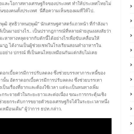
ชื่อถือและโอกาสทางเศรษฐกิจของประเทศ ทําให้ประเทศไทยไม่
ึ้นของคนทั้งประเทศ นี่คือความเห็นของผมที่ให้ไป.
พุฒิ สุทธิวาทนฤพุฒิ” นักเศรษฐศาสตร์แถวหน้า ที่กำลังมา
เป็นมาอย่างไร.. เป็นปรากฎการณ์ที่หลายฝ่ายงุนงงสงสัยว่า
ะหาทางหลุดจากกับดักนี้ได้อย่างไรเพื่อขับเคลื่อนให้
ุชนาฏ ได้งานเป็นผู้ช่วยเชฟในโรงเรียนสอนทําอาหารใน
ยบอย่าง ปกรณ์ ที่เป็นคนไทยเหมือนกันแต่กลับไม่เคย
ราดอกเบี้ยควรมีการปรับลดลง ซึ่งช่วยบรรเทาภาระหนี้ของ
่านั้น อัตราดอกเบี้ยควรมีการปรับลดลง ซึ่งช่วยบรรเทา
เป็นเรื่องที่ยากและต้องใช้เวลา แต่จะเป็นหนทางเพิ่ม
และกระจายตัวในระยะยาวและต่อเนื่อง ขณะการกระตุ้นเชิง
ละช่วยยกระดับการขยายตัวของเศรษฐกิจได้ในระยะเวลาหนึ่ง
หมือนเดิม” ผู้ว่าการ ธปท.กล่าว.