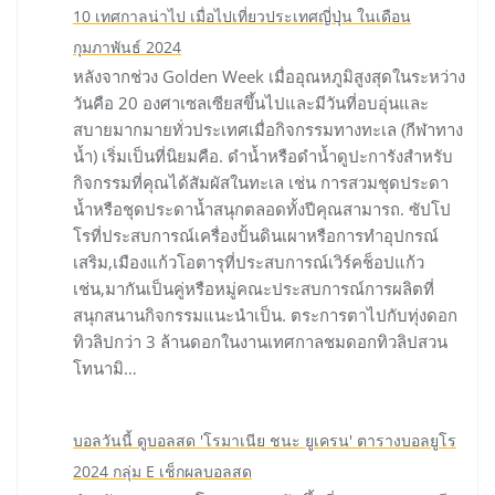
10 เทศกาลน่าไป เมื่อไปเที่ยวประเทศญี่ปุ่น ในเดือน
กุมภาพันธ์ 2024
หลังจากช่วง Golden Week เมื่ออุณหภูมิสูงสุดในระหว่าง
วันคือ 20 องศาเซลเซียสขึ้นไปและมีวันที่อบอุ่นและ
สบายมากมายทั่วประเทศเมื่อกิจกรรมทางทะเล (กีฬาทาง
น้ำ) เริ่มเป็นที่นิยมคือ. ดำน้ำหรือดำน้ำดูปะการังสำหรับ
กิจกรรมที่คุณได้สัมผัสในทะเล เช่น การสวมชุดประดา
น้ำหรือชุดประดาน้ำสนุกตลอดทั้งปีคุณสามารถ. ซัปโป
โรที่ประสบการณ์เครื่องปั้นดินเผาหรือการทำอุปกรณ์
เสริม,เมืองแก้วโอตารุที่ประสบการณ์เวิร์คช็อปแก้ว
เช่น,มากันเป็นคู่หรือหมู่คณะประสบการณ์การผลิตที่
สนุกสนานกิจกรรมแนะนำเป็น. ตระการตาไปกับทุ่งดอก
ทิวลิปกว่า 3 ล้านดอกในงานเทศกาลชมดอกทิวลิปสวน
โทนามิ…
บอลวันนี้ ดูบอลสด 'โรมาเนีย ชนะ ยูเครน' ตารางบอลยูโร
2024 กลุ่ม E เช็กผลบอลสด