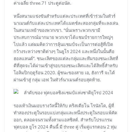
ค่าเฉลี่ย three.71 ประตูต่อนัด.
หนึ่งสนามแข่งขันสำหรับแต่ละประเทศที่เข้าร่วมในทัวร์
นาเมนต์กับแต่ละประเทศได้แมตช์ละสองกลุ่มที่จะลงเล่น
ในสนามเหย้าของพวกเขา. “นั่นเพราะพวกเขามี
ประสบการณ์มากมาย พวกเขาได้แชมป์รายการใหญ่ๆ
ไปแล้ว แต่ผมคิดว่าการลุ้นแชมป์จะเป็นการต่อสู้ที่เปิด
กว้างระหว่างชาติต่างๆ ในยูโร 2024 และหนึ่งในนั้นคือ
ฮอลแลนด์”. ชนะเลิศของแต่ละกลุ่มและทีมรองชนะเลิศที่
ดีที่สุดจะได้ผ่านเข้าสู่รอบรองชนะเลิศและได้สิทธิ์สำหรับ
โอลิมปิกฤดูร้อน 2020. ผู้ชนะของสาย เอ, ฮังการี จะได้
ผ่านเข้าสู่ กลุ่ม เอฟ ในทัวร์นาเมนต์รอบสุดท้าย.
รองเท้าเงินมอบรางวัลนี้ให้กับ คริสเตียโน โรนัลโด, ผู้ที่
ทำสองประตูในรอบแบ่งกลุ่มและหนึ่งประตูในรอบแพ้คัด
ออก, ตลอดจนรวมทั้งสามแอสซิสต์. สำหรับโปรแกรม
ฟุตบอล ยูโร 2024 คืนนี้ มี three คู่ เริ่มคู่แรกตอน 2 ทุ่ม