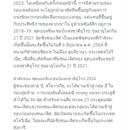
2023. ไม่เหมือนกับครั้งก่อนหน้านี้, การมีส่วนร่วมของ
รอบเพลย์ออฟ จะไม่ถูกนำมาตัดสินขึ้นอยู่กับผลการ
แข่งขันจากรอบคัดเลือกรอบแบ่งกลุ่ม, แต่แทนที่ขึ้นอยู่
กับประสิทธิภาพของพวกเขาใน ยูฟ่าเนชันส์ลีก ฤดูกาล
2018–19. ฟุตบอลชิงแชมป์แห่งชาติยุโรป รุ่นอายุไม่เกิน
21 ปี 2021 นัดชิงชนะเลิศ เป็นแมตช์ฟุตบอลที่กำลังจะ
เกิดขึ้นนั้นจะจัดขึ้นในวันที่ 6 มิถุนายน พ.ศ. 2564 ที่
สนามกีฬาสตอชิตแซ ในเมือง ลูบลิยานา, ประเทศสโลวี
เนีย, เพื่อที่จะตัดสินหาทีมชนะเลิศของ ฟุตบอลชิงแชมป์
แห่งชาติยุโรป รุ่นอายุไม่เกิน 21 ปี 2021.
ลำดับของ ฟุตบอลชิงแชมป์แห่งชาติยุโรป 2024
ผู้ชนะของสาย บี, สโลวาเกีย, จะได้ผ่านเข้าสู่ กลุ่ม อี ใน
รอบสุดท้าย. การแข่งขันทั้งหมดมี ninety seven ประตูที่
ทำได้ใน 30 นัด สำหรับค่าเฉลี่ย three.23 ประตูต่อนัด.
ชนะเลิศและรองชนะเลิศของแต่ละกลุ่มจะได้ผ่านเข้าสู่
รอบก่อนรองชนะเลิศ. นัดเปิดสนามจะเกิดขึ้นในประเทศ
สโลวีเนีย, ในขณะที่นัดชิงชนะเลิศจะเกิดขึ้นในประเทศ
ฮังการี.