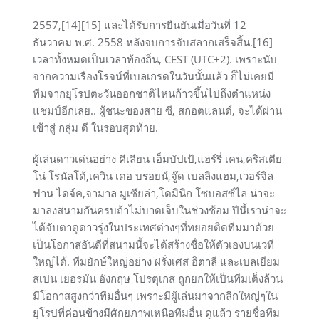
2557,[14][15] และได้รับการยืนยันเมื่อวันที่ 12
ธันวาคม พ.ศ. 2558 หลังจบการจับสลากเสร็จสิ้น.[16]
เวลาทั้งหมดเป็นเวลาท้องถิ่น, CEST (UTC+2). เพราะนับ
จากความเรืองโรจน์ที่เบลเกรดในวันนั้นแล้ว ก็ไม่เคยมี
ทีมจากยุโรปตะวันออกชาติไหนก้าวขึ้นไปถึงตำแหน่ง
แชมป์อีกเลย.. ผู้ชนะของสาย ซี, สกอตแลนด์, จะได้ผ่าน
เข้าสู่ กลุ่ม ดี ในรอบสุดท้าย.
ผู้เล่นดาวเด่นอย่าง คีเลียน เอ็มบัปเป้,แฮร์รี่ เคน,คริสเตีย
โน่ โรนัลโด้,เควิน เดอ บรอยน์,จู๊ด เบลลิงแฮม,เวอร์จิล
ฟาน ไดจ์ค,จามาล มูเซียล่า,โดมินิก โซบอสซ์ไล น่าจะ
มาลงสนามกันครบถ้าไม่บาดเจ็บในช่วงซ้อม ปีนี้เราน่าจะ
ได้จับตาดูดาวรุ่งในประเทศต่างๆที่ทยอยติดทีมมาด้วย
เป็นโอกาสอันดีที่สนามนี้จะได้สร้างชื่อให้ตัวเองบนเวที
ใหญ่ได้. ทีมยักษ์ใหญ่อย่าง ฝรั่งเศส อิตาลี และเบลเยียม
สเปน เยอรมัน อังกฤษ โปรตุเกส ถูกยกให้เป็นทีมเต็งล้วน
มีโอกาสสูงกว่าทีมอื่นๆ เพราะมีผู้เล่นมาจากลีกใหญ่ๆใน
ยุโรปที่ค่อนข้างมีศักยภาพเหนือทีมอื่น ดูแล้ว รายชื่อทีม