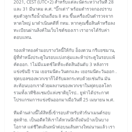
2021, CEST (UTC+2) สำหรับแต่ละนัดระหว่างวันที่ 28
และ 31 มีนาคม ค.ศ. “บิ๊กเต่า” พร้อมตำรวจกองปราบ
คุมตัวลูกเรือน้ำมันเถื่อน 8 คน ขึ้นเครื่องบินตำรวจจาก
หาดใหญ่ มาดำเนินคดีที่ กทม. หากคุณซื้อสินค้าหรือลง
ทะเบียนผ่านลิงค์ในเว็บไซต์ของเรา เราอาจได้รับค่า
ตอบแทน.
รองเท้าทองคำมอบรางวัลนี้ให้กับ อ็องตวน กรีแยซมาน,
ผู้ที่ทำหนึ่งประตูในรอบแบ่งกลุ่มและห้าประตูในรอบแพ้
คัดออก. 1ไม่มีแมตช์ใดที่จะตัดสินอันดับ 3 หลังการ
แข่งขันปี รวม เยอรมนีตะวันตกและ เยอรมนีตะวันออก .
ฟุตบอลของพวกเขาก็ได้รับผลกระทบด้วยเช่นกัน มัน
สะท้อนบอกเราด้วยผลงานของพวกเขาในฟุตบอลโลก
รวมทั้งเวทีชิงแชมป์แห่งชาติยุโรป.. ยูฟ่าได้ประกาศ
โปรแกรมการแข่งขันออกมาเมื่อวันที่ 25 เมษายน พ.ศ.
ทีมด้านล่างนี้ได้สิทธิ์เข้ารอบสำหรับทัวร์นาเมนต์รอบ
สุดท้าย. เป็นอดีตให้เราได้หวนนึกถึงมันบ้างเป็นบาง
โอกาส แต่ชีวิตเดินหน้าต่อบนเส้นทางใหม่นานแล้ว เรา