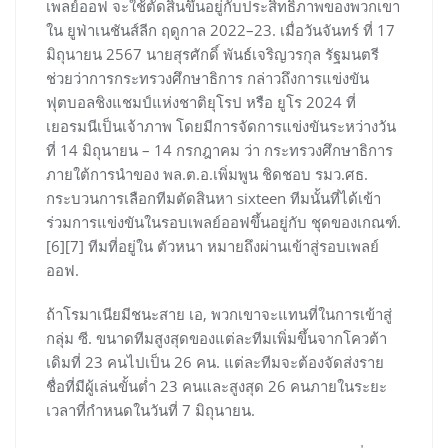
เพลย์ออฟ จะใช้ตัดสินขึ้นอยู่กับประสิทธิภาพของพวกเขา
ใน ยูฟ่าเนชันส์ลีก ฤดูกาล 2022–23. เมื่อวันจันทร์ ที่ 17
มิถุนายน 2567 นายสุรศักดิ์ พันธ์เจริญวรกุล รัฐมนตรี
ช่วยว่าการกระทรวงศึกษาธิการ กล่าวถึงการแข่งขัน
ฟุตบอลชิงแชมป์แห่งชาติยุโรป หรือ ยูโร 2024 ที่
เยอรมนีเป็นเจ้าภาพ โดยมีการจัดการแข่งขันระหว่างวัน
ที่ 14 มิถุนายน – 14 กรกฎาคม ว่า กระทรวงศึกษาธิการ
ภายใต้การนำของ พล.ต.อ.เพิ่มพูน ชิดชอบ รมว.ศธ.
กระบวนการเลือกทีมตัดสินหา sixteen ทีมนั้นที่ได้เข้า
ร่วมการแข่งขันในรอบเพลย์ออฟขึ้นอยู่กับ ชุดของเกณฑ์.
[6][7] ทีมที่อยู่ใน ตัวหนา หมายถึงผ่านเข้าสู่รอบเพลย์
ออฟ.
ถ้าโรมาเนียมีชนะสาย เอ, พวกเขาจะแทนที่ในการเข้าสู่
กลุ่ม ซี. ขนาดทีมสูงสุดของแต่ละทีมเพิ่มขึ้นจากโควต้า
เดิมที่ 23 คนไปเป็น 26 คน. แต่ละทีมจะต้องจัดส่งราย
ชื่อที่มีผู้เล่นขั้นต่ำ 23 คนและสูงสุด 26 คนภายในระยะ
เวลาที่กำหนดในวันที่ 7 มิถุนายน.