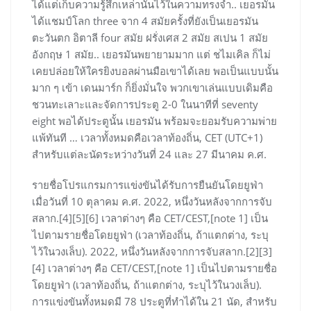
ได้แต่เก็บความรู้สึกเหล่านั้นไว้ในความทรงจำ.. เยอรมัน
ได้แชมป์โลก three จาก 4 สมัยครั้งที่ยังเป็นเยอรมัน
ตะวันตก อิตาลี four สมัย ฝรั่งเศส 2 สมัย สเปน 1 สมัย
อังกฤษ 1 สมัย.. เยอรมันพยายามมาก แต่ ชไมเคิล ก็ไม่
เคยปล่อยให้ใครยิงบอลผ่านมือเขาได้เลย พอเป็นแบบนั้น
มาก ๆ เข้า เดนมาร์ก ก็ยิ่งมั่นใจ พวกเขาเล่นแบบเดิมคือ
ชวนทะเลาะและจัดการประตู 2-0 ในนาทีที่ seventy
eight พอได้ประตูนั้น เยอรมัน พร้อมจะยอมรับความพ่าย
แพ้ทันที … เวลาทั้งหมดคือเวลาท้องถิ่น, CET (UTC+1)
สำหรับแต่ละนัดระหว่างวันที่ 24 และ 27 มีนาคม ค.ศ.
รายชื่อโปรแกรมการแข่งขันได้รับการยืนยันโดยยูฟ่า
เมื่อวันที่ 10 ตุลาคม ค.ศ. 2022, หนึ่งวันหลังจากการจับ
สลาก.[4][5][6] เวลาต่างๆ คือ CET/CEST,[note 1] เป็น
ไปตามรายชื่อโดยยูฟ่า (เวลาท้องถิ่น, ถ้าแตกต่าง, ระบุ
ไว้ในวงเล็บ). 2022, หนึ่งวันหลังจากการจับสลาก.[2][3]
[4] เวลาต่างๆ คือ CET/CEST,[note 1] เป็นไปตามรายชื่อ
โดยยูฟ่า (เวลาท้องถิ่น, ถ้าแตกต่าง, ระบุไว้ในวงเล็บ).
การแข่งขันทั้งหมดมี 78 ประตูที่ทำได้ใน 21 นัด, สำหรับ