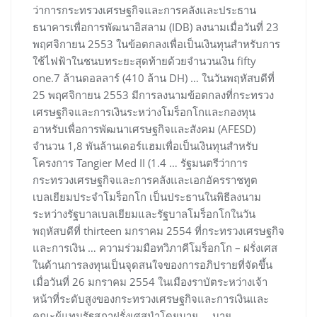
ว่าการกระทรวงเศรษฐกิจและการคลังและประธาน
ธนาคารเพื่อการพัฒนาอิสลาม (IDB) ลงนามเมื่อวันที่ 23
พฤศจิกายน 2553 ในข้อตกลงเพื่อเป็นเงินทุนสำหรับการ
ใช้ไฟฟ้าในชนบทระยะสุดท้ายด้วยจำนวนเงิน fifty
one.7 ล้านดอลลาร์ (410 ล้าน DH) … ในวันพฤหัสบดีที่
25 พฤศจิกายน 2553 มีการลงนามข้อตกลงที่กระทรวง
เศรษฐกิจและการเงินระหว่างโมร็อกโกและกองทุน
อาหรับเพื่อการพัฒนาเศรษฐกิจและสังคม (AFESD)
จำนวน 1,8 พันล้านเดอร์แฮมเพื่อเป็นเงินทุนสำหรับ
โครงการ Tangier Med II (1.4 … รัฐมนตรีว่าการ
กระทรวงเศรษฐกิจและการคลังและเอกอัครราชทูต
เบลเยียมประจำโมร็อกโก เป็นประธานในพิธีลงนาม
ระหว่างรัฐบาลเบลเยียมและรัฐบาลโมร็อกโกในวัน
พฤหัสบดีที่ thirteen มกราคม 2554 ที่กระทรวงเศรษฐกิจ
และการเงิน … ความร่วมมือทวิภาคีโมร็อกโก – ฝรั่งเศส
ในด้านการลงทุนเป็นจุดสนใจของการอภิปรายที่จัดขึ้น
เมื่อวันที่ 26 มกราคม 2554 ในเมืองราบัตระหว่างเจ้า
หน้าที่ระดับสูงของกระทรวงเศรษฐกิจและการเงินและ
คณะผู้แทนรัฐสภาฝรั่งเศสนำโดยนาย … นาย