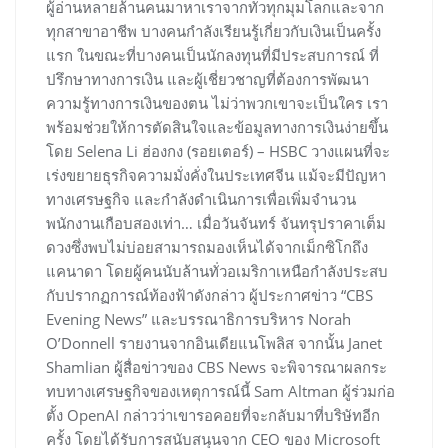
ผู้อ่านหลายล้านคนมาหาเราจากทั่วทุกมุมโลกและจาก
ทุกสาขาอาชีพ บางคนกำลังเรียนรู้เกี่ยวกับเงินเป็นครั้ง
แรก ในขณะที่บางคนเป็นนักลงทุนที่มีประสบการณ์ ที่
ปรึกษาทางการเงิน และผู้เชี่ยวชาญที่ต้องการพัฒนา
ความรู้ทางการเงินของตน ไม่ว่าพวกเขาจะเป็นใคร เรา
พร้อมช่วยให้การตัดสินใจและข้อมูลทางการเงินง่ายขึ้น
โดย Selena Li ฮ่องกง (รอยเตอร์) – HSBC วางแผนที่จะ
เร่งขยายธุรกิจความมั่งคั่งในประเทศจีน แม้จะมีปัญหา
ทางเศรษฐกิจ และกำลังดำเนินการเพื่อเพิ่มจำนวน
พนักงานเกือบสองเท่า… เมื่อวันจันทร์ จันทรุปราคาเต็ม
ดวงซึ่งพบไม่บ่อยสามารถมองเห็นได้จากเม็กซิโกถึง
แคนาดา โดยผู้คนนับล้านทั่วอเมริกาเหนือกำลังประสบ
กับปรากฏการณ์ท้องฟ้าดังกล่าว ผู้ประกาศข่าว “CBS
Evening News” และบรรณาธิการบริหาร Norah
O’Donnell รายงานจากอินเดียแนโพลิส จากนั้น Janet
Shamlian ผู้สื่อข่าวของ CBS News จะพิจารณาผลกระ
ทบทางเศรษฐกิจของเหตุการณ์นี้ Sam Altman ผู้ร่วมก่อ
ตั้ง OpenAI กล่าวว่าเขารอคอยที่จะกลับมาที่บริษัทอีก
ครั้ง โดยได้รับการสนับสนุนจาก CEO ของ Microsoft