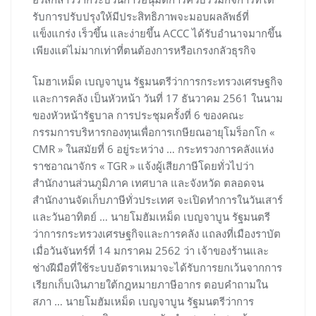
รับการปรับปรุงให้มีประสิทธิภาพจะมอบผลลัพธ์ที่
แข็งแกร่ง เร็วขึ้น และง่ายขึ้น ACCC ได้รับอำนาจมากขึ้น
เพียงแต่ไม่มากเท่าที่ตนต้องการหรือเกรงกลัวธุรกิจ
โมฮาเหม็ด เบญจาบูน รัฐมนตรีว่าการกระทรวงเศรษฐกิจ
และการคลัง เป็นหัวหน้า วันที่ 17 ธันวาคม 2561 ในนาม
ของหัวหน้ารัฐบาล การประชุมครั้งที่ 6 ของคณะ
กรรมการบริหารกองทุนเพื่อการเกษียณอายุโมร็อกโก «
CMR » ในสมัยที่ 6 อยู่ระหว่าง … ​กระทรวงการคลังแห่ง
ราชอาณาจักร « TGR » แจ้งผู้เสียภาษีโดยทั่วไปว่า
สำนักงานส่วนภูมิภาค เทศบาล และจังหวัด ตลอดจน
สำนักงานจัดเก็บภาษีทั่วประเทศ จะเปิดทำการในวันเสาร์
และวันอาทิตย์ … นายโมฮัมเหม็ด เบญจาบูน รัฐมนตรี
ว่าการกระทรวงเศรษฐกิจและการคลัง แถลงที่เมืองราบัต
เมื่อวันจันทร์ที่ 14 มกราคม 2562 ว่า เจ้าของร้านและ
ช่างฝีมือที่ใช้ระบบอัตราเหมาจะได้รับการยกเว้นจากการ
เรียกเก็บเงินภายใต้กฎหมายภาษีอากร ตอบคำถามใน
สภา … นายโมฮัมเหม็ด เบญจาบูน รัฐมนตรีว่าการ