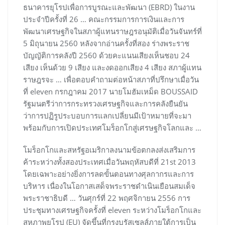
ธนาคารยุโรปเพื่อการบูรณะและพัฒนา (EBRD) ในงาน
ประจำปีครั้งที่ 26 … คณะกรรมการการเงินและการ
พัฒนาเศรษฐกิจในสภาผู้แทนราษฎรอนุมัติเมื่อวันจันทร์ที่
5 มิถุนายน 2560 หลังจากอ่านครั้งที่สอง ร่างพระราช
บัญญัติการคลังปี 2560 ด้วยคะแนนเสียงเห็นชอบ 24
เสียง เห็นด้วย 9 เสียง และงดออกเสียง 4 เสียง สภาผู้แทน
ราษฎรจะ … เพื่อตอบคำถามต่อหน้าสภาที่ปรึกษาเมื่อวัน
ที่ eleven กรกฎาคม 2017 นายโมฮัมเหม็ด BOUSSAID
รัฐมนตรีว่าการกระทรวงเศรษฐกิจและการคลังยืนยัน
ว่าการปฏิรูประบอบการแลกเปลี่ยนมีเป้าหมายที่จะมา
พร้อมกับการเปิดประเทศโมร็อกโกสู่เศรษฐกิจโลกและ …
โมร็อกโกและสหรัฐอเมริกาลงนามข้อตกลงส่งเสริมการ
ค้าระหว่างทั้งสองประเทศเมื่อวันพฤหัสบดีที่ 21st 2013
โดยเฉพาะอย่างยิ่งการลดขั้นตอนทางศุลกากรและการ
บริหาร เนื่องในโอกาสเสด็จพระราชดำเนินเยือนสมเด็จ
พระราชาธิบดี … วันศุกร์ที่ 22 พฤศจิกายน 2556 การ
ประชุมทางเศรษฐกิจครั้งที่ eleven ระหว่างโมร็อกโกและ
สหภาพยุโรป (EU) จัดขึ้นที่กรุงบรัสเซลส์ภายใต้การเป็น