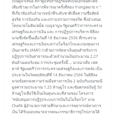
เป็นผู้นำเสนอ สภาผู้แทนราษฎรมีมติเป็นเอกฉันท์โดย
เสียงข้างมากในการพิจารณาครั้งที่สอง ร่างกฎหมาย n °
ที่เกี่ยวข้องกับอำนาจหน้าที่ระดับชาติเพื่อความซื่อสัตย์
สุจริต การป้องกัน และปราบปรามการทุจริต ซึ่งนำเสนอ
โดยนายโมฮัมเหม็ด เบญจาบูน รัฐมนตรีว่าการกระทรวง
เศรษฐกิจและการเงิน และ การปฏิรูปการบริหาร พิธีลง
นามซึ่งจัดขึ้นเมื่อวันที่ 18 ธันวาคม 2556 ที่กระทรวง
เศรษฐกิจและการเงินระหว่างโมร็อกโกและกองทุนการ
เงินอาหรับ (AMF) ว่าด้วยการจัดหาเงินทุนสำหรับการ
ปฏิรูปการเงินสาธารณะด้วยจำนวนเงินประมาณ 2.27
พันล้านเดอร์แฮม การประชุมครั้งนี้ … นางนาเดีย เฟต
ตาห์ รัฐมนตรีว่าการกระทรวงเศรษฐกิจและการคลัง เป็น
ประธานในวันพฤหัสบดีที่ 14 ธันวาคม 2566 ในพิธีลง
นามข้อตกลงความร่วมมือทางการเงิน 2 ฉบับกับเยอรมนี
มูลค่ารวมประมาณ 1.25 ล้านยูโร และข้อตกลงเงินกู้ 50
ล้านยูโรเพื่อใช้เป็นเงินทุนระยะที่สามของ โครงการ
“สนับสนุนการปฏิรูประบบการเงินในโมร็อกโก” นาย
Chafik ผู้อำนวยการฝ่ายศึกษาและการพยากรณ์ทางการ
เงิน ได้รับมอบหมายจากคณะกรรมาธิการยุโรปภายใต้