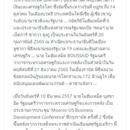
เงินและเศรษฐกิจโลก ซึ่งจัดขึ้นระหว่างวันที่ eight ถึง 14
ตุลาคม ในเมืองบาหลี ประเทศอินโดนีเซีย ผู้เชี่ยวชาญ
ระดับนานาชาติและรัฐบาล … กษัตริย์โมฮัมเหม็ดที่ 6
และประธานาธิบดีแห่งสาธารณรัฐแซมเบีย ฯพณฯ นาย
เอ็ดการ์ ชากวา ลุงกู เป็นประธานในวันจันทร์ที่ 20
กุมภาพันธ์ 2560 ณ ทำเนียบประธานาธิบดีในเมือง
ลูซากา พิธีลงนามของรัฐบาล 19 แห่งและหุ้นส่วนทาง
เศรษฐกิจ … นาย โมฮัมเหม็ด BOUSSAID รัฐมนตรี
ว่าการกระทรวงเศรษฐกิจและการคลัง เป็นหัวหน้าในวัน
พฤหัสบดีที่ 21 ธันวาคม 2560 ในเมืองราบัต พิธีลงนาม
ข้อตกลงเงินกู้ของธนาคารโลกจำนวน 172 ล้านยูโร เพื่อ
สนับสนุนแผนพัฒนาแกรนด์ – คาซาบลังกา …
เมื่อวันจันทร์ที่ 10 มีนาคม 2557 นายโมฮัมเหม็ด บุสซา
อิด รัฐมนตรีว่าการกระทรวงเศรษฐกิจและการคลัง เป็น
ประธานการประชุม ‘Mooroc-US Business
Development Conference’ ที่กรุงราบัต ครั้งที่ 2 ซึ่งจัด
ขึ้นหลังจากการเสด็จพระราชดำเนินเยือนสหรัฐอเมริกา นี้