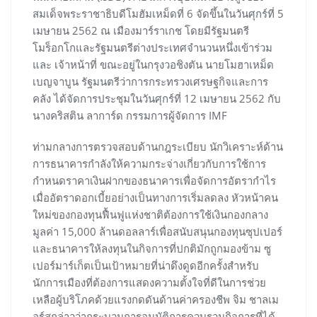
สมเด็จพระราชาธิบดีโมฮัมเหม็ดที่ 6 จัดขึ้นในวันศุกร์ที่ 5
เมษายน 2562 ณ เมืองมาร์ราเกช โดยมีรัฐมนตรี
โมร็อกโกและรัฐมนตรีต่างประเทศจำนวนหนึ่งเข้าร่วม
และ เจ้าหน้าที่ ขณะอยู่ในกรุงวอชิงตัน นายโมฮาเหม็ด
เบญจาบูน รัฐมนตรีว่าการกระทรวงเศรษฐกิจและการ
คลัง ได้จัดการประชุมในวันศุกร์ที่ 12 เมษายน 2562 กับ
นางคริสติน ลาการ์ด กรรมการผู้จัดการ IMF
ท่ามกลางการตรวจสอบด้านกฎระเบียบ นักวิเคราะห์ด้าน
การธนาคารกำลังให้ความกระจ่างเกี่ยวกับการใช้การ
กำหนดราคาเงินฝากของธนาคารเพื่อจัดการอัตรากำไร
เมื่ออัตราดอกเบี้ยอย่างเป็นทางการเริ่มลดลง หัวหน้าคน
ใหม่ของกองทุนฟื้นฟูแห่งชาติต้องการใช้เงินกองกลาง
มูลค่า 15,000 ล้านดอลลาร์เพื่อสนับสนุนกองทุนซุปเปอร์
และธนาคารให้ลงทุนในกิจการที่ปกติมักถูกมองข้าม ซู
เปอร์มาร์เก็ตเป็นเป้าหมายที่น่าดึงดูดอีกครั้งสำหรับ
นักการเมืองที่ต้องการแสดงความตั้งใจที่ดีในการช่วย
เหลือผู้บริโภคด้วยแรงกดดันด้านค่าครองชีพ จิม ชาลเม
อร์สกล่าวว่ากระบวนการอนุมัติการควบรวมกิจการที่ได้