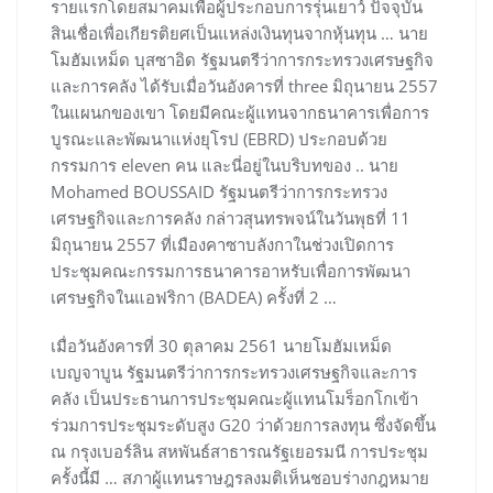
รายแรกโดยสมาคมเพื่อผู้ประกอบการรุ่นเยาว์ ปัจจุบัน
สินเชื่อเพื่อเกียรติยศเป็นแหล่งเงินทุนจากหุ้นทุน … นาย
โมฮัมเหม็ด บุสซาอิด รัฐมนตรีว่าการกระทรวงเศรษฐกิจ
และการคลัง ได้รับเมื่อวันอังคารที่ three มิถุนายน 2557
ในแผนกของเขา โดยมีคณะผู้แทนจากธนาคารเพื่อการ
บูรณะและพัฒนาแห่งยุโรป (EBRD) ประกอบด้วย
กรรมการ eleven คน และนี่อยู่ในบริบทของ .. นาย
Mohamed BOUSSAID รัฐมนตรีว่าการกระทรวง
เศรษฐกิจและการคลัง กล่าวสุนทรพจน์ในวันพุธที่ 11
มิถุนายน 2557 ที่เมืองคาซาบลังกาในช่วงเปิดการ
ประชุมคณะกรรมการธนาคารอาหรับเพื่อการพัฒนา
เศรษฐกิจในแอฟริกา (BADEA) ครั้งที่ 2 …
เมื่อวันอังคารที่ 30 ตุลาคม 2561 นายโมฮัมเหม็ด
เบญจาบูน รัฐมนตรีว่าการกระทรวงเศรษฐกิจและการ
คลัง เป็นประธานการประชุมคณะผู้แทนโมร็อกโกเข้า
ร่วมการประชุมระดับสูง G20 ว่าด้วยการลงทุน ซึ่งจัดขึ้น
ณ กรุงเบอร์ลิน สหพันธ์สาธารณรัฐเยอรมนี การประชุม
ครั้งนี้มี … สภาผู้แทนราษฎรลงมติเห็นชอบร่างกฎหมาย