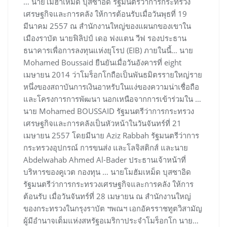
… นายโมฮาเหม็ด บุสซาอิด รัฐมนตรีว่าการกระทรวง
เศรษฐกิจและการคลัง ให้การต้อนรับเมื่อวันพุธที่ 19
มีนาคม 2557 ณ สำนักงานใหญ่ของแผนกของเขาใน
เมืองราบัต นายฟิลิปป์ เดอ ฟงแตน วีฟ รองประธาน
ธนาคารเพื่อการลงทุนแห่งยุโรป (EIB) ภายในนี้… นาย
Mohamed Boussaid ยืนยันเมื่อวันอังคารที่ eight
เมษายน 2014 ว่าโมร็อกโกถือเป็นพันธมิตรรายใหญ่ราย
หนึ่งของสถาบันการเงินอาหรับในแง่ของความน่าเชื่อถือ
และโครงการการพัฒนา นอกเหนือจากการเข้าร่วมใน …
นาย Mohamed BOUSSAID รัฐมนตรีว่าการกระทรวง
เศรษฐกิจและการคลังเป็นหัวหน้าในวันจันทร์ที่ 21
เมษายน 2557 โดยมีนาย Aziz Rabbah รัฐมนตรีว่าการ
กระทรวงอุปกรณ์ การขนส่ง และโลจิสติกส์ และนาย
Abdelwahab Ahmed Al-Bader ประธานเจ้าหน้าที่
บริหารของคูเวต กองทุน … นายโมฮัมเหม็ด บุสซาอิด
รัฐมนตรีว่าการกระทรวงเศรษฐกิจและการคลัง ให้การ
ต้อนรับ เมื่อวันจันทร์ที่ 28 เมษายน ณ สำนักงานใหญ่
ของกระทรวงในกรุงราบัต ฯพณฯ เอกอัครราชทูตวิสามัญ
ผู้มีอำนาจเต็มแห่งสหรัฐอเมริกาประจำโมร็อกโก นาย…