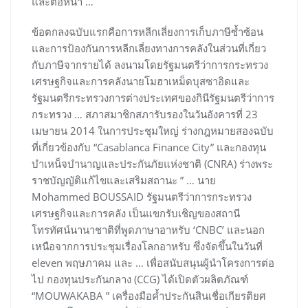
และต่อหน้า …
ข้อตกลงฉบับแรกคือการหลีกเลี่ยงการเก็บภาษีซ้ำซ้อน
และการป้องกันการหลีกเลี่ยงทางการคลังในส่วนที่เกี่ยว
กับภาษีจากรายได้ ลงนามโดยรัฐมนตรีว่าการกระทรวง
เศรษฐกิจและการคลังนายโมฮาเหม็ดบุสซาอิดและ
รัฐมนตรีกระทรวงการต่างประเทศของกินีรัฐมนตรีว่าการ
กระทรวง … สภาสมาชิกสภารับรองในวันอังคารที่ 23
เมษายน 2014 ในการประชุมใหญ่ ร่างกฎหมายสองฉบับ
ที่เกี่ยวข้องกับ “Casablanca Finance City” และกองทุน
บำเหน็จบำนาญและประกันภัยแห่งชาติ (CNRA) ร่างพระ
ราชบัญญัติแก้ไขและเสริมสถานะ ” … นาย
Mohammed BOUSSAID รัฐมนตรีว่าการกระทรวง
เศรษฐกิจและการคลัง เป็นแขกรับเชิญของสถานี
โทรทัศน์นานาชาติที่พูดภาษาอาหรับ ‘CNBC’ และนอก
เหนือจากการประชุมเรื่องโลกอาหรับ ซึ่งจัดขึ้นในวันที่
eleven พฤษภาคม และ … เพื่อสนับสนุนผู้นำโครงการต่อ
ไป กองทุนประกันกลาง (CCG) ได้เปิดตัวผลิตภัณฑ์
“MOUWAKABA ” เครื่องมือค้ำประกันสินเชื่อเกียรติยศ