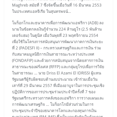
Maghreb สมัยที่ 7 ซึ่งจัดขึ้นเมื่อวันที่ 16 มีนาคม 2553
ในประเทศแอลจีเรีย ในสุนทรพจน์…
โมร็อกโกและธนาคารเพื่อการพัฒนาแอฟริกา (ADB) ลง
นามในข้อตกลงเงินกู้จำนวน 224 ล้านยูโร (2.5 พันล้าน
เดอร์แฮม) ในตูนิส เมื่อวันพุธที่ 23 พฤศจิกายน 2554
เพื่อใช้ในโครงการสนับสนุนการพัฒนาภาคการเงินระยะ
ที่ 2 (PADESFI II) – กระทรวงเศรษฐกิจและการเงิน ร่วม
กับสมาคมมูลนิธิการเงินสาธารณะระหว่างประเทศ
(FONDAFIP) และด้วยการสนับสนุนจากนิตยสารการเงิน
สาธารณะของฝรั่งเศส (RFFP) และกลุ่มยุโรปเพื่อการวิจัย
ในสาธารณะ … นาย Driss El Azami El IDRISSI ผู้แทน
รัฐมนตรีผู้รับผิดชอบด้านงบประมาณ เข้าร่วมเมื่อวัน
เสาร์ที่ 29 มีนาคม 2557 ที่เมืองอาบูจาในการประชุมเชิง
ปฏิบัติการของการประชุมร่วมประจำปีครั้งที่ 7 ของ
รัฐมนตรีกระทรวงการคลังของแอฟริกา การวางแผนและ
การพัฒนาเศรษฐกิจ … โมร็อกโกมีส่วนร่วมในการ
ประชุมประจำปีของธนาคารโลกและกองทุนการเงิน
ระหว่างประเทศ (BM-IMF) ซึ่งเป็นงานสำคัญในด้านการ